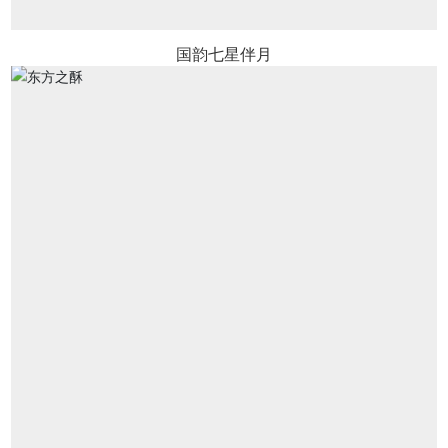
国韵七星伴月